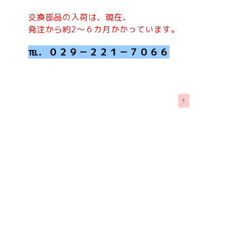
交換部品の入荷は、現在、
発注から約2～６カ月かかっています。
℡．０２９－２２１－７０６６
1