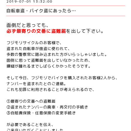
2019-07-01 13:32:00
自転車盗・バイク盗にあったら…
面倒だと思っても、
必ず
最寄りの交番に盗難届
を出して下さい。
フジモリサイクルのお客様で、
盗まれた自転車が強盗に使われて、
多数の警察官に踏み込まれた方がいらっしゃいました。
面倒に思って盗難届を出していなかったため、
嫌疑が腫れるまでしばらくかかったそうです。
そして今日、フジモリでバイクを購入されたお客様2人から、
ナンバーを盗まれたとのご連絡。
これも犯罪に利用されることが考えられるので、
①最寄りの交番への盗難届
②盗まれたナンバーの廃車・再交付の手続き
③自賠責保険・任意保険の変更手続き
が必要であることを伝え、
ご来店いただくことにしました。